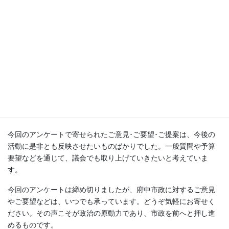
ケート」の結果を特設ページで公開いたしました。
(画像をクリック、または、タップすると、新しいウインドウが開
きます)
今回のアンケートで寄せられたご意見･ご要望･ご提案は、今後の
活動に是非とも反映させたいものばかりでした。一般質問や予算
要望などを通じて、議会でも取り上げていきたいと考えていま
す。
今回のアンケートは締め切りましたが、府中市政に対するご意見
やご要望などは、いつでも承っています。どうぞ気軽にお寄せく
ださい。その声こそが政治の原動力であり、市政を前へと押し進
めるものです。