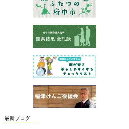
ー
ー
ー
ペ
ジ
ジ
ジ
ー
ジ
送
り
最新ブログ