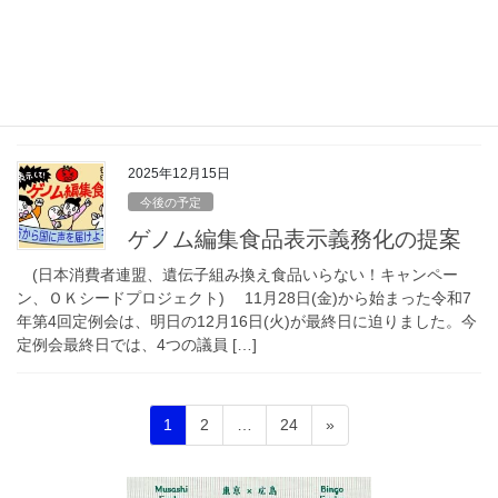
2026年に向けた社会的ビジョン
明けましておめでとうございます。お正月は、いかがお過ごし
でしょうか？ 私は、新年の挨拶に両親のお墓へ行ってきます。新
年早々墓参りってどうよ？と思うかもしれませんが、母の命日が1
月6日なので挨拶に行くと同時に、今の自分を […]
2025年12月15日
今後の予定
ゲノム編集食品表示義務化の提案
(日本消費者連盟、遺伝子組み換え食品いらない！キャンペー
ン、ＯＫシードプロジェクト) 11月28日(金)から始まった令和7
年第4回定例会は、明日の12月16日(火)が最終日に迫りました。今
定例会最終日では、4つの議員 […]
投
固
固
固
1
2
…
24
»
稿
定
定
定
ペ
ペ
ペ
の