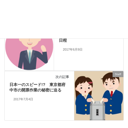
Staff
、
活動報告
カテゴリー
活動報告
前の記事
平成29年第2回府中市議会定例会
日程
2017年6月9日
Staff
次の記事
日本一のスピード!? 東京都府
中市の開票作業の秘密に迫る
2017年7月4日