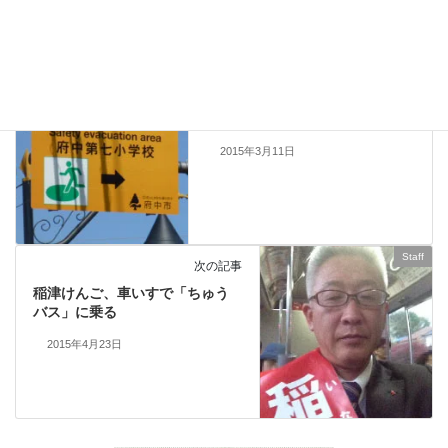
Staff
、
活動報告
カテゴリー
Staff
前の記事
災害に負けない東京・府中市へ
2015年3月11日
Staff
次の記事
稲津けんご、車いすで「ちゅう
バス」に乗る
2015年4月23日